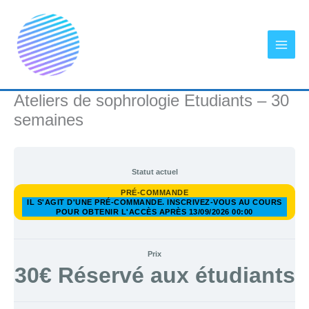
Aller
au
contenu
Ateliers de sophrologie Etudiants – 30
semaines
Statut actuel
PRÉ-COMMANDE
IL S'AGIT D'UNE PRÉ-COMMANDE. INSCRIVEZ-VOUS AU COURS
POUR OBTENIR L'ACCÈS APRÈS 13/09/2026 00:00
Prix
30€ Réservé aux étudiants