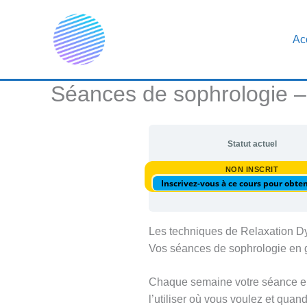
Aller
au
Ac
contenu
Séances de sophrologie –
Statut actuel
NON INSCRIT
Inscrivez-vous à ce cours pour obten
Les techniques de Relaxation 
Vos séances de sophrologie en 
Chaque semaine votre séance en 
l’utiliser où vous voulez et qua