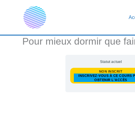
Aller
au
Ac
contenu
Pour mieux dormir que fai
Statut actuel
NON INSCRIT
INSCRIVEZ-VOUS À CE COURS 
OBTENIR L'ACCÈS