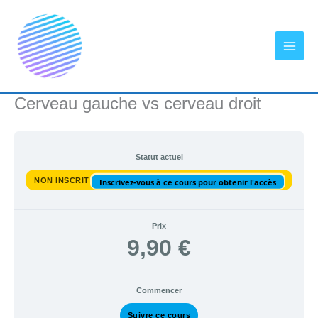
Aller
au
contenu
Cerveau gauche vs cerveau droit
Statut actuel
NON INSCRIT
Inscrivez-vous à ce cours pour obtenir l'accès
Prix
9,90 €
Commencer
Suivre ce cours