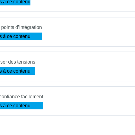
s à ce contenu
 points d’intégration
s à ce contenu
ser des tensions
s à ce contenu
 confiance facilement
s à ce contenu