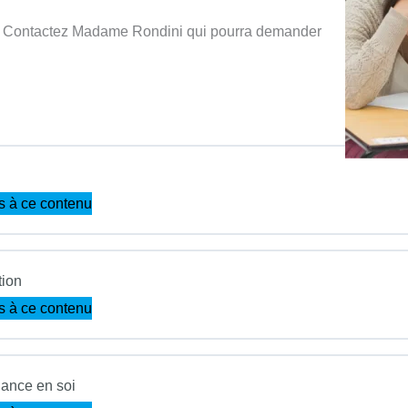
? Contactez Madame Rondini qui pourra demander
s à ce contenu
tion
s à ce contenu
iance en soi