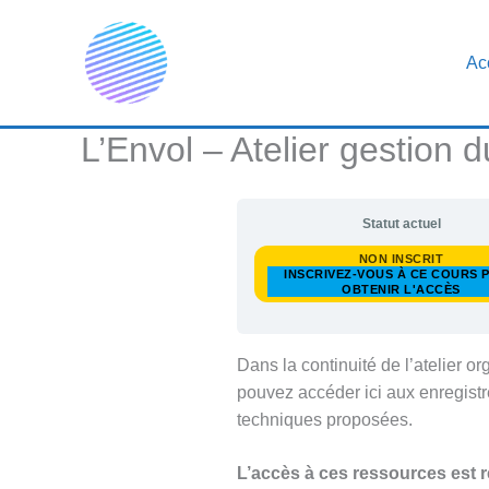
Aller
au
Ac
contenu
L’Envol – Atelier gestion d
Statut actuel
NON INSCRIT
INSCRIVEZ-VOUS À CE COURS 
OBTENIR L'ACCÈS
Dans la continuité de l’atelier o
pouvez accéder ici aux enregistre
techniques proposées.
L’accès à ces ressources est ré