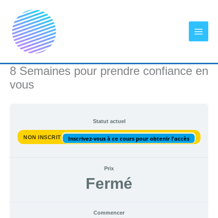
Aller
au
contenu
8 Semaines pour prendre confiance en
vous
Statut actuel
NON INSCRIT
Inscrivez-vous à ce cours pour obtenir l'accès
Prix
Fermé
Commencer