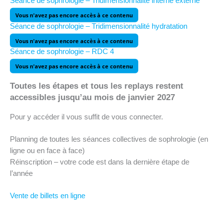
Séance de sophrologie – Tridimensionnalité interne externe
Vous n'avez pas encore accès à ce contenu
Séance de sophrologie – Tridimensionnalité hydratation
Vous n'avez pas encore accès à ce contenu
Séance de sophrologie – RDC 4
Vous n'avez pas encore accès à ce contenu
Toutes les étapes et tous les replays restent
accessibles jusqu’au mois de janvier 2027
Pour y accéder il vous suffit de vous connecter.
Planning de toutes les séances collectives de sophrologie (en
ligne ou en face à face)
Réinscription – votre code est dans la dernière étape de
l’année
Vente de billets en ligne