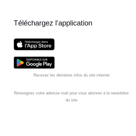
Téléchargez l'application
Recevez les dernières infos du site internet
Renseignez votre adresse mail pour vous abonner à la newsletter
du site