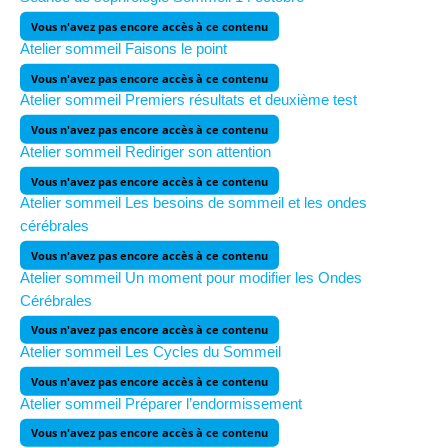
Vous n'avez pas encore accès à ce contenu
Atelier sommeil Faisons le point
Vous n'avez pas encore accès à ce contenu
Atelier sommeil Premiers résultats et deuxième test
Vous n'avez pas encore accès à ce contenu
Atelier sommeil Rediriger son attention
Vous n'avez pas encore accès à ce contenu
Atelier sommeil Les besoins de sommeil et les ondes
cérébrales
Vous n'avez pas encore accès à ce contenu
Atelier sommeil Un moment pour modifier les Ondes
Cérébrales
Vous n'avez pas encore accès à ce contenu
Atelier sommeil Les Cycles du Sommeil
Vous n'avez pas encore accès à ce contenu
Atelier sommeil Préparer l’endormissement
Vous n'avez pas encore accès à ce contenu