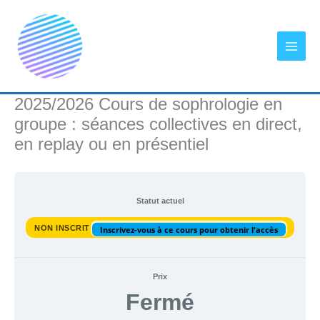
Aller
au
contenu
2025/2026 Cours de sophrologie en
groupe : séances collectives en direct,
en replay ou en présentiel
Statut actuel
NON INSCRIT
Inscrivez-vous à ce cours pour obtenir l'accès
Prix
Fermé