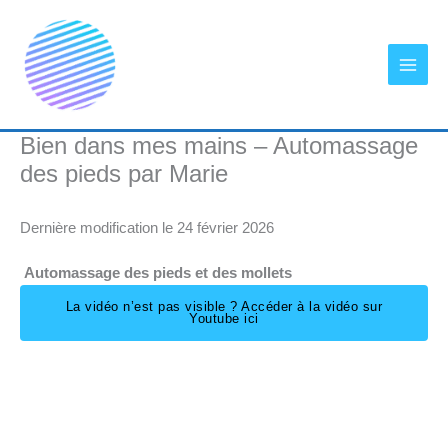
Aller
au
contenu
Bien dans mes mains – Automassage
des pieds par Marie
Dernière modification le 24 février 2026
Automassage des pieds et des mollets
La vidéo n’est pas visible ? Accéder à la vidéo sur
Youtube ici