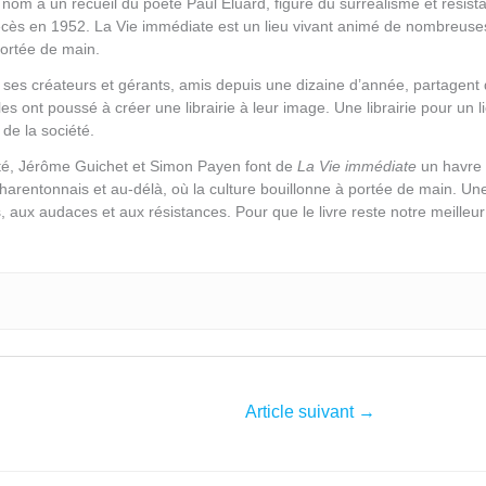
nom à un recueil du poète Paul Eluard, figure du surréalisme et résis
cès en 1952. La Vie immédiate est un lieu vivant animé de nombreuses
portée de main.
es créateurs et gérants, amis depuis une dizaine d’année, partagent de
es ont poussé à créer une librairie à leur image. Une librairie pour un li
de la société.
té, Jérôme Guichet et Simon Payen font de
La Vie immédiate
un havre 
charentonnais et au-délà, où la culture bouillonne à portée de main. U
es, aux audaces et aux résistances. Pour que le livre reste notre meil
Article suivant
→