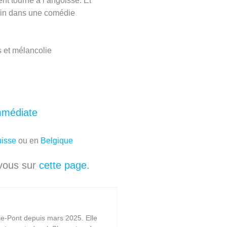
t tourne à l’angoisse. Et
enfin dans une comédie
 et mélancolie
Immédiate
isse
ou en
Belgique
-vous sur
cette page.
-le-Pont depuis mars 2025. Elle