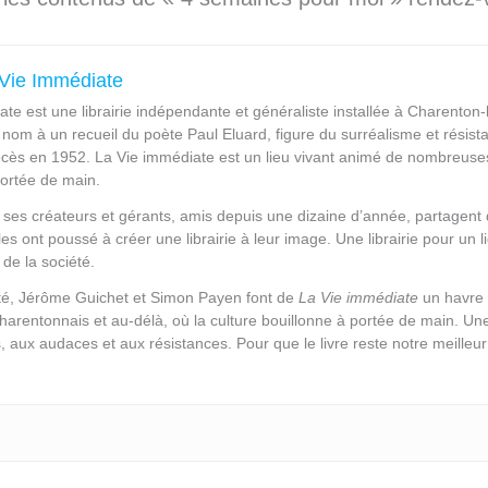
a Vie Immédiate
ate
est une librairie indépendante et généraliste installée à Charenton
nom à un recueil du poète Paul Eluard, figure du surréalisme et résis
cès en 1952. La Vie immédiate est un lieu vivant animé de nombreuses
portée de main.
es créateurs et gérants, amis depuis une dizaine d’année, partagent de
es ont poussé à créer une librairie à leur image. Une librairie pour un li
de la société.
té, Jérôme Guichet et Simon Payen font de
La Vie immédiate
un havre 
charentonnais et au-délà, où la culture bouillonne à portée de main. U
es, aux audaces et aux résistances. Pour que le livre reste notre meil