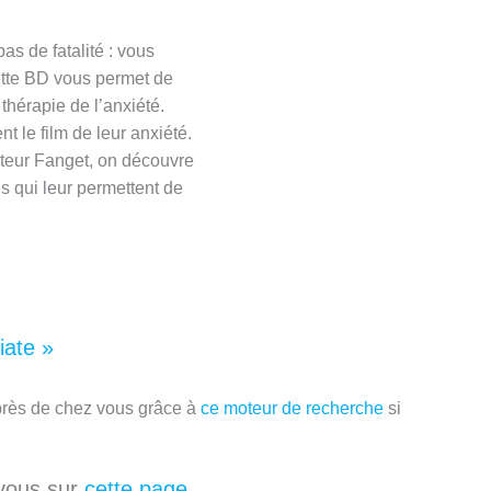
as de fatalité : vous
ette BD vous permet de
thérapie de l’anxiété.
t le film de leur anxiété.
octeur Fanget, on découvre
s qui leur permettent de
iate »
 près de chez vous grâce à
ce moteur de recherche
si
-vous sur
cette page.