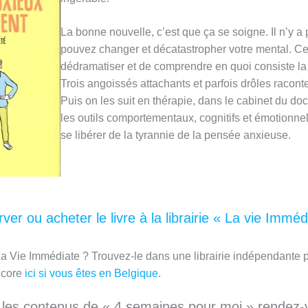
La bonne nouvelle, c’est que ça se soigne. Il n’y a p
pouvez changer et décatastropher votre mental. C
dédramatiser et de comprendre en quoi consiste la 
Trois angoissés attachants et parfois drôles raconten
Puis on les suit en thérapie, dans le cabinet du d
les outils comportementaux, cognitifs et émotionnel
se libérer de la tyrannie de la pensée anxieuse.
ver ou acheter le livre à la librairie « La vie Imméd
 La Vie Immédiate ? Trouvez-le dans une librairie indépendante
ncore
ici si vous êtes en Belgique.
s les contenus de « 4 semaines pour moi » rendez