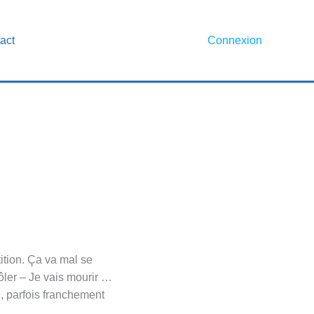
act
Connexion
ition. Ça va mal se
rôler – Je vais mourir …
e, parfois franchement