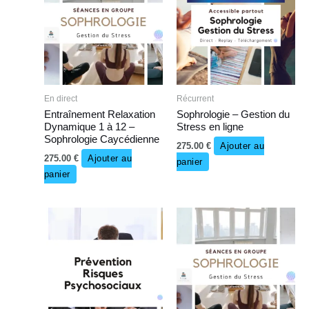
En direct
Récurrent
Entraînement Relaxation
Sophrologie – Gestion du
Dynamique 1 à 12 –
Stress en ligne
Sophrologie Caycédienne
275.00
€
Ajouter au
275.00
€
Ajouter au
panier
panier