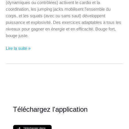
(dynamiques ou contrôlées) activent le cardio et la
coordination, les jumping jacks mobilisent l’ensemble du
corps, et les squats (avec ou sans saut) développent
puissance et explosivité. Des exercices adaptables à tous les
niveaux pour gagner en énergie et en efficacité. Bouge fort,
bouge juste.
Bien
Lire la suite »
dans
mon
corps
–
5
minutes
de
cardio
Téléchargez l'application