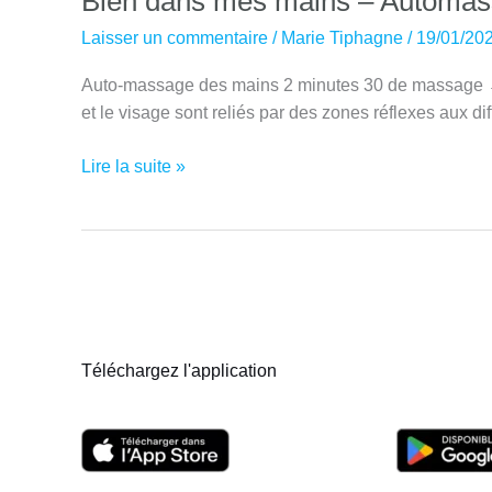
Bien dans mes mains – Automas
Laisser un commentaire
/
Marie Tiphagne
/
19/01/20
Auto-massage des mains 2 minutes 30 de massage → d
et le visage sont reliés par des zones réflexes aux di
Bien
Lire la suite »
dans
mes
mains
–
Automassage
des
mains
Téléchargez l'application
par
Marie