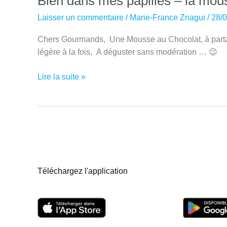
Bien dans mes papilles – la mou
Laisser un commentaire
/
Marie-France Znagui
/
28/
Chers Gourmands, Une Mousse au Chocolat, à partage
légère à la fois, A déguster sans modération … 😉
Bien
Lire la suite »
dans
mes
papilles
–
la
mousse
au
Téléchargez l'application
chocolat