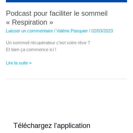
Podcast pour faciliter le sommeil
« Respiration »
Laisser un commentaire
/
Valérie Pasquier
/
02/03/2023
Un sommeil récupérateur c’est votre rêve ?
Et bien ça commence ici !
Podcast
Lire la suite »
pour
faciliter
le
sommeil
« Respiration »
Téléchargez l'application