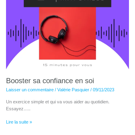
Booster sa confiance en soi
Laisser un commentaire
/
Valérie Pasquier
/
09/11/2023
Un exercice simple et qui va vous aider au quotidien.
Essayez…..
Booster
Lire la suite »
sa