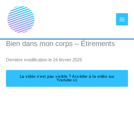
Aller
au
contenu
Bien dans mon corps – Étirements
Dernière modification le 24 février 2026
La vidéo n’est pas visible ? Accéder à la vidéo sur
Youtube ici