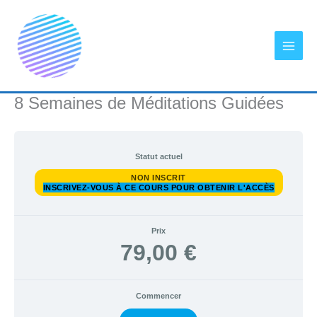
Aller
au
contenu
8 Semaines de Méditations Guidées
Statut actuel
NON INSCRIT
INSCRIVEZ-VOUS À CE COURS POUR OBTENIR L'ACCÈS
Prix
79,00 €
Commencer