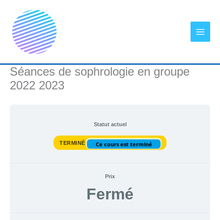
Aller
au
contenu
Séances de sophrologie en groupe
2022 2023
Statut actuel
TERMINÉ
Ce cours est terminé
Prix
Fermé