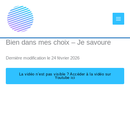
Aller
au
contenu
Bien dans mes choix – Je savoure
Dernière modification le 24 février 2026
La vidéo n’est pas visible ? Accéder à la vidéo sur
Youtube ici