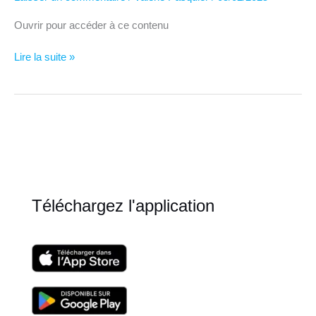
Ouvrir pour accéder à ce contenu
Sophrologie
Lire la suite »
–
Entraînements
RDC
–
Rencontre
Sophronique
Téléchargez l'application