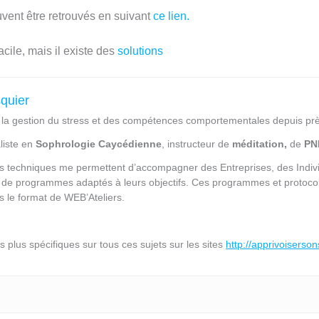
uvent être retrouvés en suivant
ce lien.
cile, mais il existe des
solutions
squier
e la gestion du stress et des compétences comportementales depuis pr
liste en
Sophrologie Caycédienne
, instructeur de
méditation,
de
PN
s techniques me permettent d’accompagner des Entreprises, des Individ
 de programmes adaptés à leurs objectifs. Ces programmes et protocol
ous le format de WEB’Ateliers.
 plus spécifiques sur tous ces sujets sur les sites
http://apprivoiserson