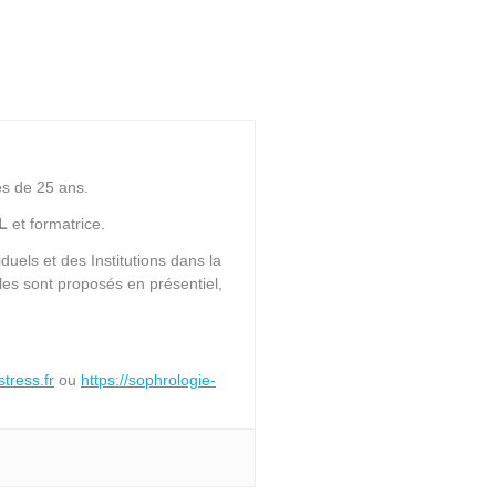
ès de 25 ans.
L
et formatrice.
uels et des Institutions dans la
es sont proposés en présentiel,
stress.fr
ou
https://sophrologie-