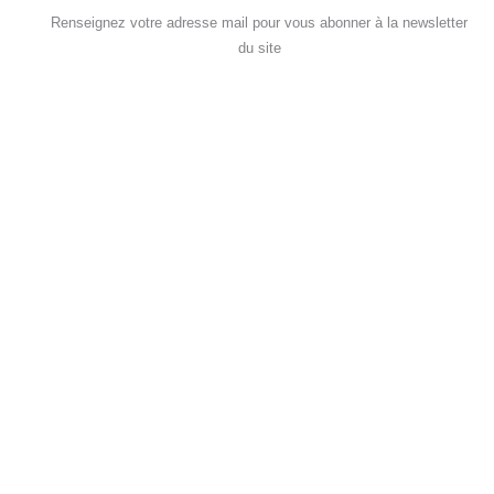
Renseignez votre adresse mail pour vous abonner à la newsletter
du site