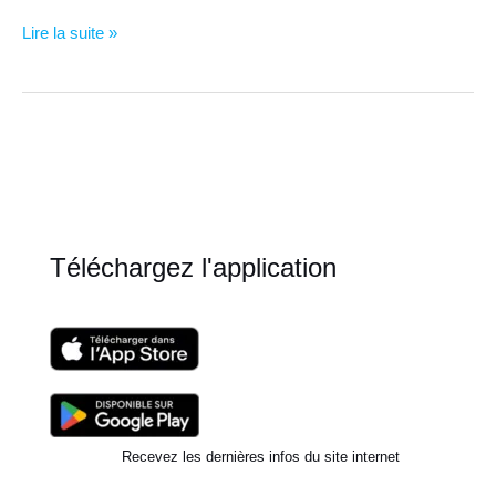
Améliorer
Lire la suite »
le
sommeil
avec
la
technique
4
7
8
Téléchargez l'application
Recevez les dernières infos du site internet