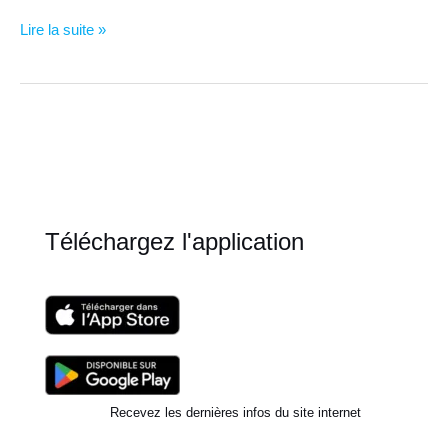
Alpha
Lire la suite »
Bridge
:
la
technique
pour
s’endormir
en
moins
de
Téléchargez l'application
10
minutes
Recevez les dernières infos du site internet