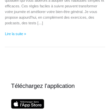
quotidien qui vous aideront à adopter des habitudes simples et
efficaces. Ces règles faciles à suivre peuvent transformer
votre journée et améliorer votre bien-être général. Je vous
propose aujourd’hui, en complément des exercices, des
podcasts, des tests […]
Astuces
Lire la suite »
positives
pour
le
quotidien
Téléchargez l'application