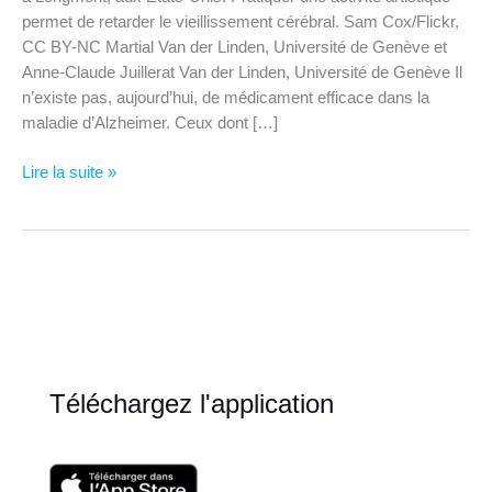
permet de retarder le vieillissement cérébral. Sam Cox/Flickr,
CC BY-NC Martial Van der Linden, Université de Genève et
Anne-Claude Juillerat Van der Linden, Université de Genève Il
n’existe pas, aujourd’hui, de médicament efficace dans la
maladie d’Alzheimer. Ceux dont […]
Mémoire:
Lire la suite »
et
si
on
essayait
l’art?
Téléchargez l'application