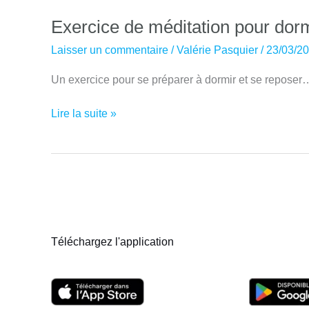
Exercice de méditation pour dor
Laisser un commentaire
/
Valérie Pasquier
/
23/03/2
Un exercice pour se préparer à dormir et se reposer
Exercice
Lire la suite »
de
méditation
pour
dormir
Téléchargez l'application