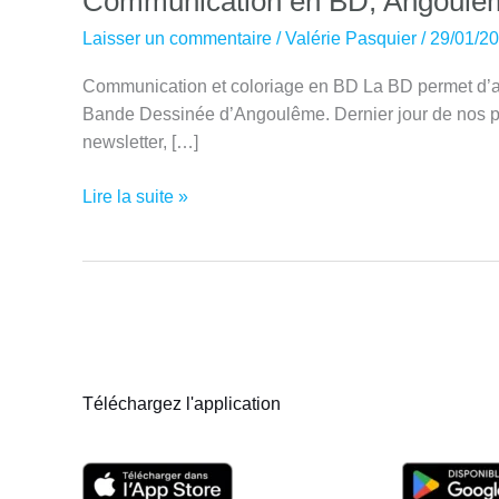
Communication en BD, Angoulêm
Laisser un commentaire
/
Valérie Pasquier
/
29/01/2
Communication et coloriage en BD La BD permet d’amél
Bande Dessinée d’Angoulême. Dernier jour de nos par
newsletter, […]
Communication
Lire la suite »
en
BD,
Angoulême
Jour
4
Téléchargez l'application