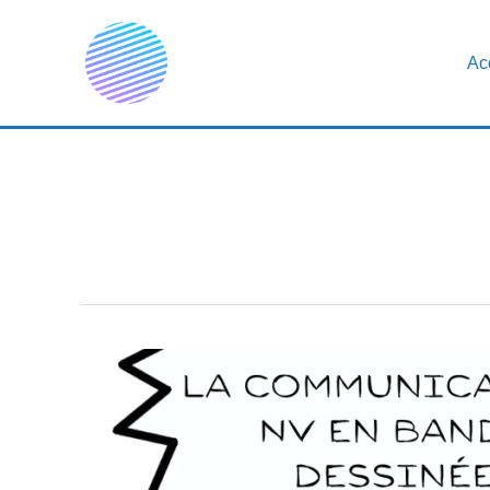
Aller
au
Ac
contenu