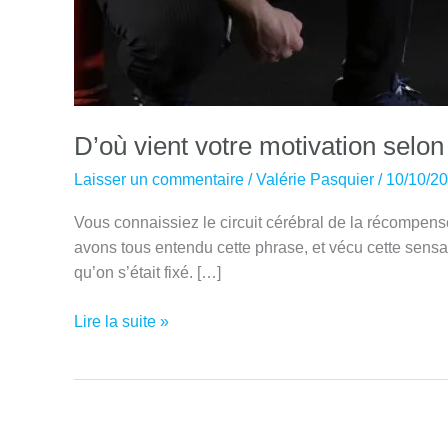
D’où vient votre motivation selon 
Laisser un commentaire
/
Valérie Pasquier
/
10/10/2
Vous connaissiez le circuit cérébral de la récompense
avons tous entendu cette phrase, et vécu cette sensatio
qu’on s’était fixé. […]
D’où
Lire la suite »
vient
votre
motivation
selon
les