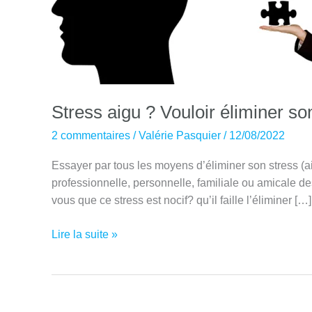
Stress aigu ? Vouloir éliminer so
2 commentaires
/
Valérie Pasquier
/
12/08/2022
Essayer par tous les moyens d’éliminer son stress (a
professionnelle, personnelle, familiale ou amicale
vous que ce stress est nocif? qu’il faille l’éliminer […]
Stress
Lire la suite »
aigu
?
Vouloir
éliminer