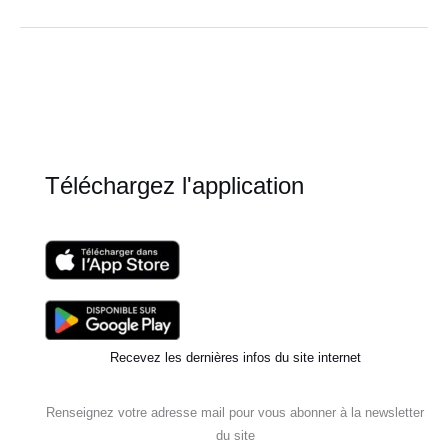
mon
assiette
–
Manger
des
choux
!
Téléchargez l'application
Recevez les dernières infos du site internet
Renseignez votre adresse mail pour vous abonner à la newsletter
du site