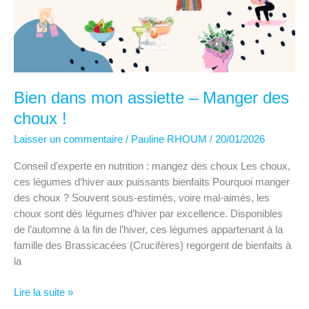
vitamines
–
savez-
vous
ce
qui
Bien dans mon assiette – Manger des
vous
choux !
fait
du
Laisser un commentaire
/
Pauline RHOUM
/
20/01/2026
bien
?
Conseil d’experte en nutrition : mangez des choux Les choux,
ces légumes d’hiver aux puissants bienfaits Pourquoi manger
des choux ? Souvent sous-estimés, voire mal-aimés, les
choux sont dés légumes d’hiver par excellence. Disponibles
de l’automne à la fin de l’hiver, ces légumes appartenant à la
famille des Brassicacées (Crucifères) regorgent de bienfaits à
la
Bien
Lire la suite »
dans