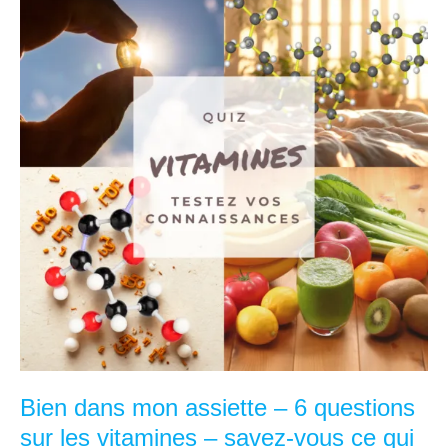
idées
pour
s’hydrater
Bien dans mon assiette – 6 questions
sur les vitamines – savez-vous ce qui