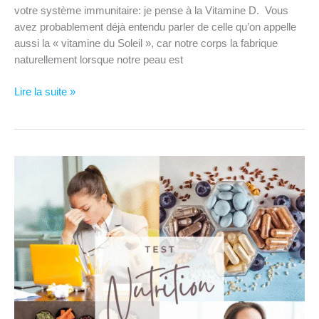
votre système immunitaire: je pense à la Vitamine D. Vous
avez probablement déjà entendu parler de celle qu’on appelle
aussi la « vitamine du Soleil », car notre corps la fabrique
naturellement lorsque notre peau est
Bien
Lire la suite »
dans
mon
assiette
–
La
Vitamine
D