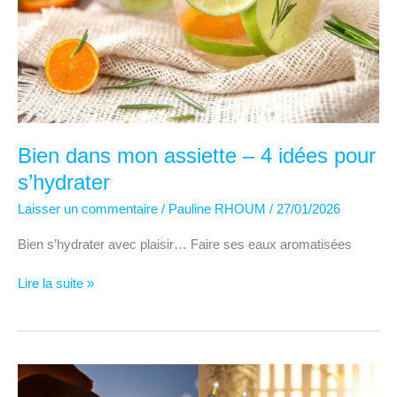
Bien dans mon assiette – 4 idées pour
s’hydrater
Laisser un commentaire
/
Pauline RHOUM
/
27/01/2026
Bien s’hydrater avec plaisir… Faire ses eaux aromatisées
Bien
Lire la suite »
dans
mon
assiette
–
4