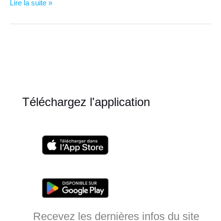
D’où
Lire la suite »
vient
votre
motivation
selon
les
scientifiques
Téléchargez l'application
Recevez les dernières infos du site