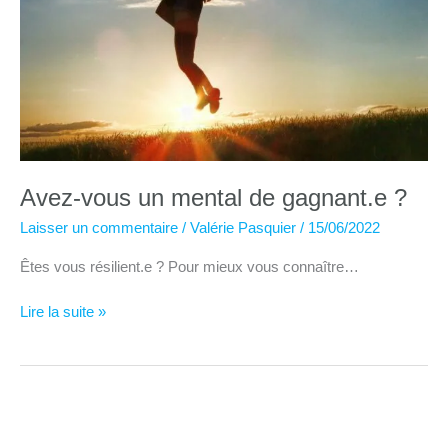
Avez-vous un mental de gagnant.e ?
Laisser un commentaire
/
Valérie Pasquier
/
15/06/2022
Êtes vous résilient.e ? Pour mieux vous connaître…
Avez-
Lire la suite »
vous
un
mental
de
gagnant.e