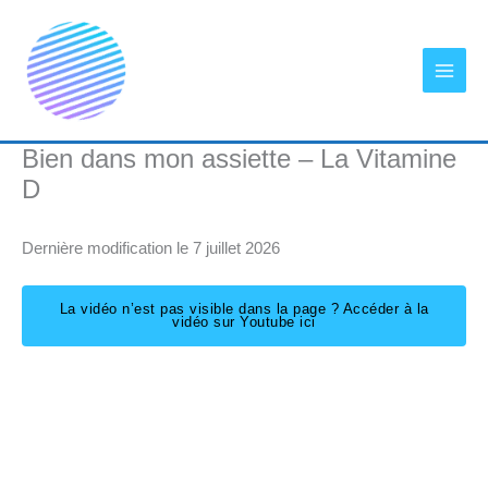
Aller
au
contenu
Bien dans mon assiette – La Vitamine
D
Dernière modification le 7 juillet 2026
La vidéo n’est pas visible dans la page ? Accéder à la
vidéo sur Youtube ici