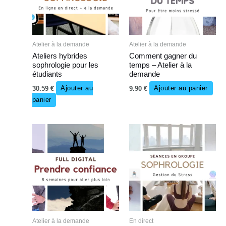
Atelier à la demande
Atelier à la demande
Ateliers hybrides
Comment gagner du
sophrologie pour les
temps – Atelier à la
étudiants
demande
30.59
€
Ajouter au
9.90
€
Ajouter au panier
panier
Atelier à la demande
En direct