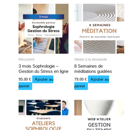
Récurrent
Atelier à la demande
3 mois Sophrologie –
8 Semaines de
Gestion du Stress en ligne
méditations guidées
95.00
€
Ajouter au
79.00
€
Ajouter au
panier
panier