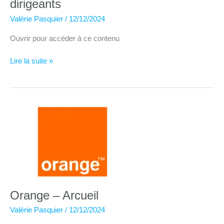
dirigeants
Valérie Pasquier
/
12/12/2024
Ouvrir pour accéder à ce contenu
Dynabuy
Lire la suite »
pour
participants
Rencontres
dirigeants
Orange – Arcueil
Valérie Pasquier
/
12/12/2024