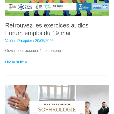
Retrouvez les exercices audios –
Forum emploi du 19 mai
Valérie Pasquier
/
20/05/2026
Ouvrir pour accéder à ce contenu
Retrouvez
Lire la suite »
les
exercices
audios
–
Forum
emploi
du
19