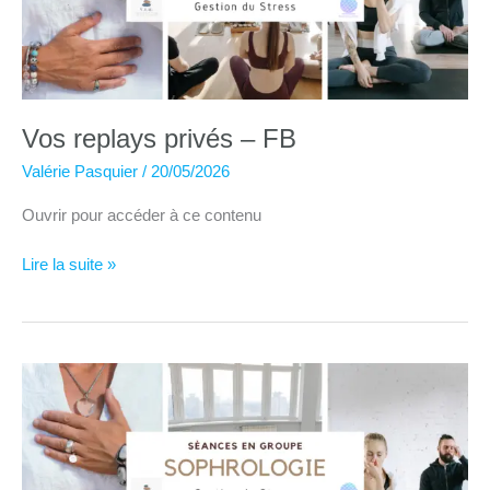
mai
Vos replays privés – FB
Valérie Pasquier
/
20/05/2026
Ouvrir pour accéder à ce contenu
Vos
Lire la suite »
replays
privés
–
FB