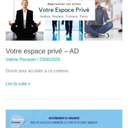
Votre espace privé – AD
Valérie Pasquier
/
23/06/2026
Ouvrir pour accéder à ce contenu
Votre
Lire la suite »
espace
privé
–
AD