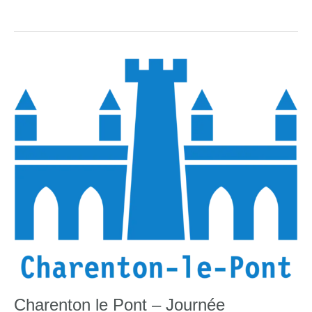
gauche
vs
cerveau
droit
Charenton le Pont – Journée