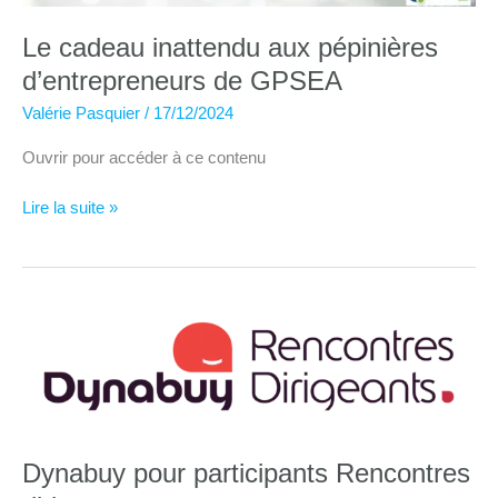
Le cadeau inattendu aux pépinières
d’entrepreneurs de GPSEA
Valérie Pasquier
/
17/12/2024
Ouvrir pour accéder à ce contenu
Le
Lire la suite »
cadeau
inattendu
aux
pépinières
d’entrepreneurs
de
GPSEA
Dynabuy pour participants Rencontres