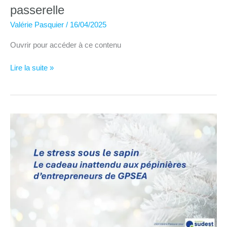
passerelle
Valérie Pasquier
/
16/04/2025
Ouvrir pour accéder à ce contenu
Charenton
Lire la suite »
le
Pont
–
Journée
passerelle