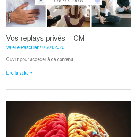
Vos replays privés – CM
Valérie Pasquier
/
01/04/2026
Ouvrir pour accéder à ce contenu
Vos
Lire la suite »
replays
privés
–
CM