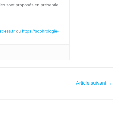
es sont proposés en présentiel,
stress.fr
ou
https://sophrologie-
Article suivant
→