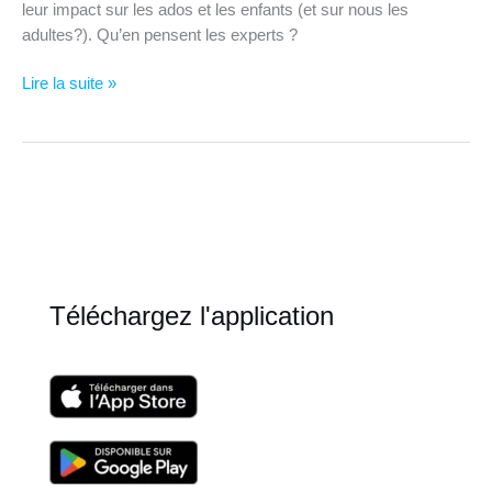
leur impact sur les ados et les enfants (et sur nous les
adultes?). Qu’en pensent les experts ?
Réseaux
Lire la suite »
sociaux
:
positifs
ou
négatifs
?
Téléchargez l'application