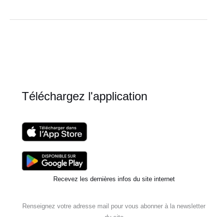
se
débarrasser
du
stress
en
4
étapes
simples
Téléchargez l'application
Recevez les dernières infos du site internet
Renseignez votre adresse mail pour vous abonner à la newsletter