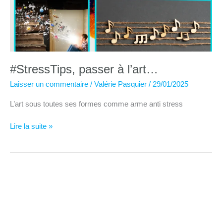
#StressTips, passer à l’art…
Laisser un commentaire
/
Valérie Pasquier
/
29/01/2025
L’art sous toutes ses formes comme arme anti stress
#StressTips,
Lire la suite »
passer
à
l’art…