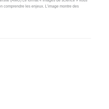
versité (AMU) Le format « Images de science » vous
d’en comprendre les enjeux. L’image montre des