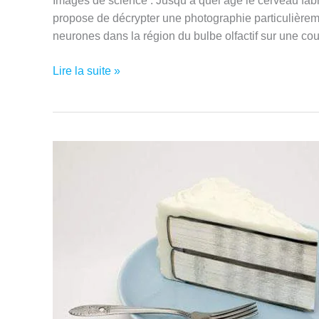
Images de science : Jusqu’à quel âge le cerveau fab
propose de décrypter une photographie particulièreme
neurones dans la région du bulbe olfactif sur une c
Quel
Lire la suite »
que
soit
votre
âge,
votre
cerveau
fabrique
des
neurones
!