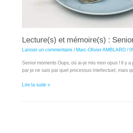
Lecture(s) et mémoire(s) : Seni
Laisser un commentaire
/
Marc-Olivier AMBLARD
/
0
Senior moments Oups, où ai-je mis mon opus ! Il y a 
par je ne sais par quel processus intellectuel, mais q
Lecture(s)
Lire la suite »
et
mémoire(s)
:
Senior
moments
!