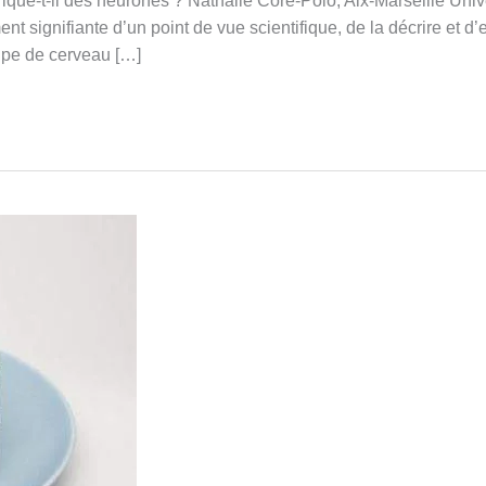
rique-t-il des neurones ? Nathalie Coré-Polo, Aix-Marseille Uni
nt signifiante d’un point de vue scientifique, de la décrire et 
oupe de cerveau […]