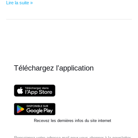
Quels
Lire la suite »
sont
les
effets
du
changement
d’heure
?
Téléchargez l'application
Recevez les dernières infos du site internet
Renseignez votre adresse mail pour vous abonner à la newsletter