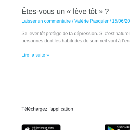
Êtes-vous un « lève tôt » ?
Laisser un commentaire
/
Valérie Pasquier
/
15/06/2
Se lever tôt protège de la dépression. Si c’est nature
personnes dont les habitudes de sommeil vont à l’enco
Êtes-
Lire la suite »
vous
un
« lève
tôt »
?
Téléchargez l'application