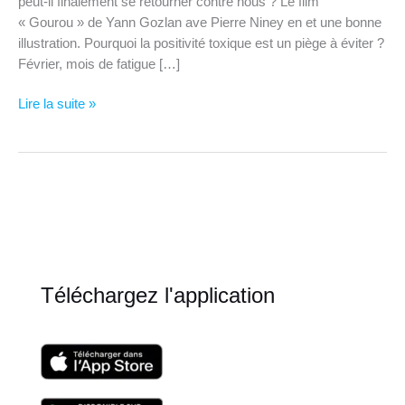
peut-il finalement se retourner contre nous ? Le film
« Gourou » de Yann Gozlan ave Pierre Niney en et une bonne
illustration. Pourquoi la positivité toxique est un piège à éviter ?
Février, mois de fatigue […]
Newsletter
Lire la suite »
de
février
Téléchargez l'application