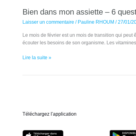
Bien dans mon assiette – 6 quest
Laisser un commentaire
/
Pauline RHOUM
/
27/01/2
Le mois de février est un mois de transition qui peut 
écouter les besoins de son organisme. Les vitamines 
Bien
Lire la suite »
dans
mon
assiette
–
6
questions
sur
Téléchargez l'application
les
vitamines
–