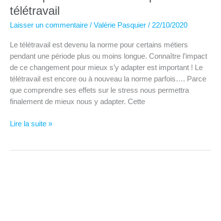
télétravail
Laisser un commentaire
/
Valérie Pasquier
/
22/10/2020
Le télétravail est devenu la norme pour certains métiers
pendant une période plus ou moins longue. Connaître l’impact
de ce changement pour mieux s’y adapter est important ! Le
télétravail est encore ou à nouveau la norme parfois…. Parce
que comprendre ses effets sur le stress nous permettra
finalement de mieux nous y adapter. Cette
Participez
Lire la suite »
à
l’étude
sur
l’impact
du
télétravail