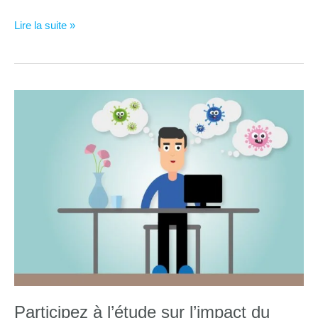
Participez
Lire la suite »
à
l’étude
d’impact
« télétravail
–
impact
sur
le
stress »
Participez à l’étude sur l’impact du