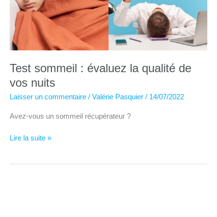
Test sommeil : évaluez la qualité de
vos nuits
Laisser un commentaire
/
Valérie Pasquier
/
14/07/2022
Avez-vous un sommeil récupérateur ?
Test
Lire la suite »
sommeil
:
évaluez
la
qualité
de
vos