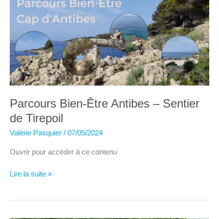
sur-
Ollon
Parcours Bien-Être Antibes – Sentier
de Tirepoil
Valérie Pasquier
/
07/05/2024
Ouvrir pour accéder à ce contenu
Parcours
Lire la suite »
Bien-
Être
Antibes
–