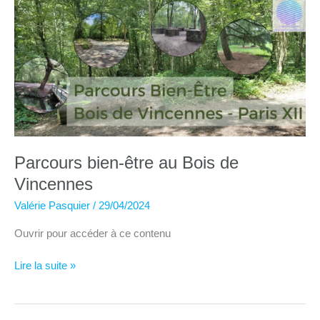
Sentier
de
Tirepoil
Parcours bien-être au Bois de
Vincennes
Valérie Pasquier
/
29/04/2024
Ouvrir pour accéder à ce contenu
Parcours
Lire la suite »
bien-
être
au