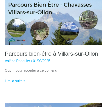
Parcours bien-être à Villars-sur-Ollon
Valérie Pasquier
/
01/08/2025
Ouvrir pour accéder à ce contenu
Parcours
Lire la suite »
bien-
être
à
Villars-