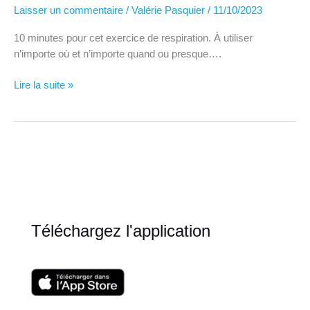
Laisser un commentaire
/
Valérie Pasquier
/
11/10/2023
10 minutes pour cet exercice de respiration. À utiliser
n’importe où et n’importe quand ou presque….
Exercice
Lire la suite »
de
respiration
pour
gérer
son
stress
Téléchargez l'application