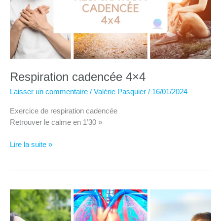
Respiration cadencée 4×4
Laisser un commentaire
/
Valérie Pasquier
/
16/01/2024
Exercice de respiration cadencée
Retrouver le calme en 1’30 »
Respiration
Lire la suite »
cadencée
4×4