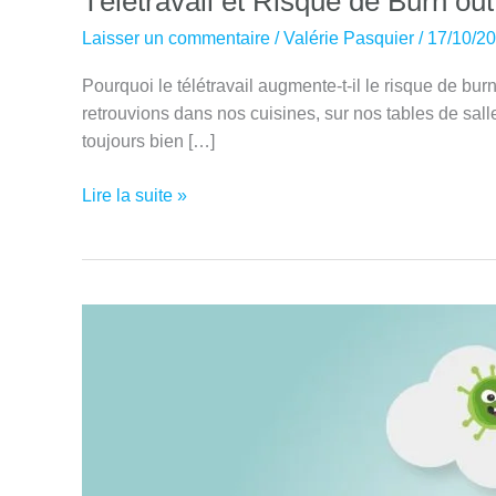
Télétravail et Risque de Burn out
Laisser un commentaire
/
Valérie Pasquier
/
17/10/2
Pourquoi le télétravail augmente-t-il le risque de b
retrouvions dans nos cuisines, sur nos tables de sal
toujours bien […]
Télétravail
Lire la suite »
et
Risque
de
Burn
out