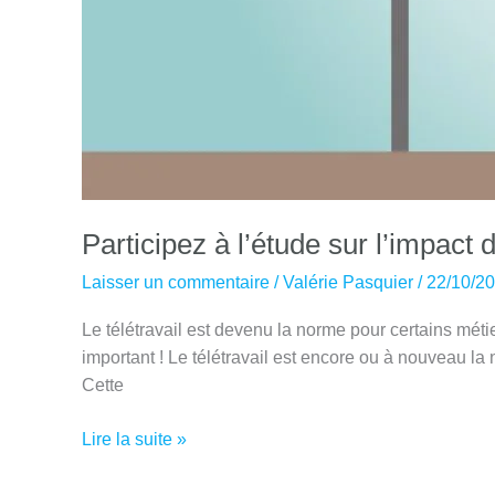
Participez à l’étude sur l’impact d
Laisser un commentaire
/
Valérie Pasquier
/
22/10/2
Le télétravail est devenu la norme pour certains mé
important ! Le télétravail est encore ou à nouveau l
Cette
Participez
Lire la suite »
à
l’étude