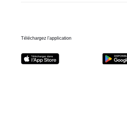
sur
l’impact
du
télétravail
Téléchargez l'application