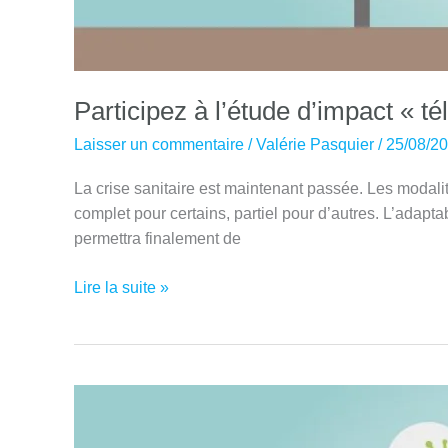
Participez à l’étude d’impact « té
Laisser un commentaire
/
Valérie Pasquier
/
25/08/2
La crise sanitaire est maintenant passée. Les modalité
complet pour certains, partiel pour d’autres. L’adapt
permettra finalement de
Participez
Lire la suite »
à
l’étude
d’impact
« télétravail
–
impact